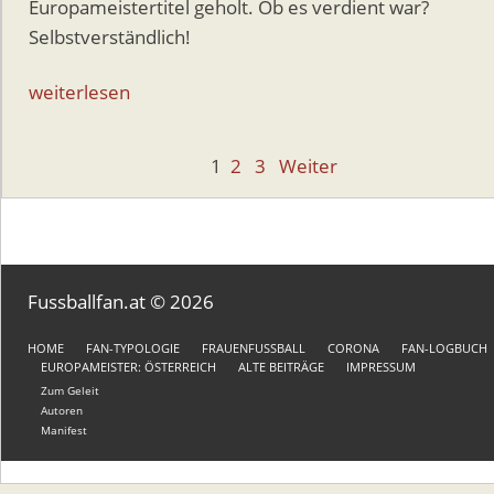
Europameistertitel geholt. Ob es verdient war?
Selbstverständlich!
weiterlesen
Beitragsnavigation
1
2
3
Weiter
Fussballfan.at © 2026
HOME
FAN-TYPOLOGIE
FRAUENFUSSBALL
CORONA
FAN-LOGBUCH
EUROPAMEISTER: ÖSTERREICH
ALTE BEITRÄGE
IMPRESSUM
Zum Geleit
Autoren
Manifest