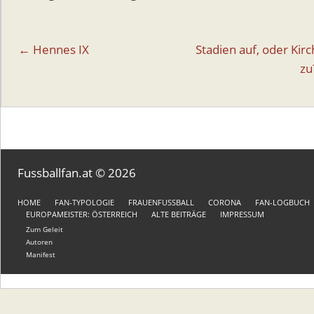
Beitragsnavigation
← Hennes IX
Stadien auf, oder Kir
zu
Fussballfan.at © 2026
HOME
FAN-TYPOLOGIE
FRAUENFUSSBALL
CORONA
FAN-LOGBUCH
EUROPAMEISTER: ÖSTERREICH
ALTE BEITRÄGE
IMPRESSUM
Zum Geleit
Autoren
Manifest