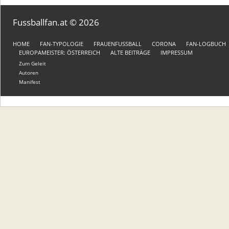
Fussballfan.at © 2026
HOME
FAN-TYPOLOGIE
FRAUENFUSSBALL
CORONA
FAN-LOGBUCH
EUROPAMEISTER: ÖSTERREICH
ALTE BEITRÄGE
IMPRESSUM
Zum Geleit
Autoren
Manifest