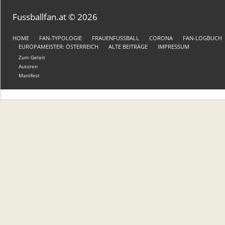
Fussballfan.at © 2026
HOME
FAN-TYPOLOGIE
FRAUENFUSSBALL
CORONA
FAN-LOGBUCH
EUROPAMEISTER: ÖSTERREICH
ALTE BEITRÄGE
IMPRESSUM
Zum Geleit
Autoren
Manifest