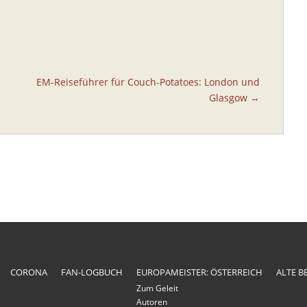
EM-Reiseführer für Couch-Potatoes: London und
Glasgow →
CORONA
FAN-LOGBUCH
EUROPAMEISTER: ÖSTERREICH
ALTE B
Zum Geleit
Autoren