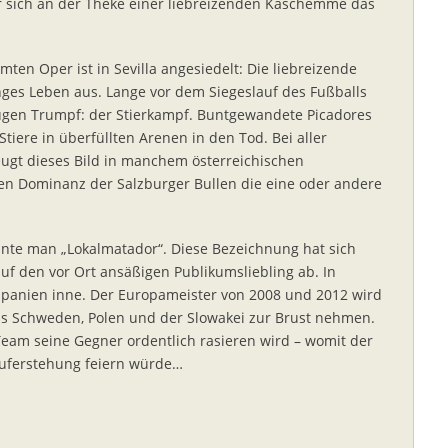
er sich an der Theke einer liebreizenden Kaschemme das
en Oper ist in Sevilla angesiedelt: Die liebreizende
unges Leben aus. Lange vor dem Siegeslauf des Fußballs
nügen Trumpf: der Stierkampf. Buntgewandete Picadores
tiere in überfüllten Arenen in den Tod. Bei aller
eugt dieses Bild in manchem österreichischen
en Dominanz der Salzburger Bullen die eine oder andere
nnte man „Lokalmatador“. Diese Bezeichnung hat sich
auf den vor Ort ansäßigen Publikumsliebling ab. In
 Spanien inne. Der Europameister von 2008 und 2012 wird
 aus Schweden, Polen und der Slowakei zur Brust nehmen.
 Team seine Gegner ordentlich rasieren wird – womit der
Auferstehung feiern würde…