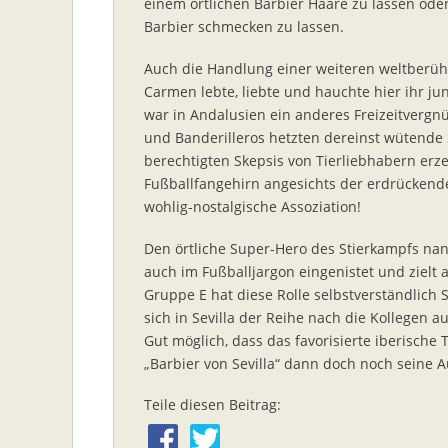
einem örtlichen Barbier Haare zu lassen od
Barbier schmecken zu lassen.
Auch die Handlung einer weiteren weltberühmt
Carmen lebte, liebte und hauchte hier ihr j
war in Andalusien ein anderes Freizeitverg
und Banderilleros hetzten dereinst wütende S
berechtigten Skepsis von Tierliebhabern erz
Fußballfangehirn angesichts der erdrückend
wohlig-nostalgische Assoziation!
Den örtliche Super-Hero des Stierkampfs na
auch im Fußballjargon eingenistet und zielt 
Gruppe E hat diese Rolle selbstverständlich
sich in Sevilla der Reihe nach die Kollegen
Gut möglich, dass das favorisierte iberische
„Barbier von Sevilla“ dann doch noch seine 
Teile diesen Beitrag: