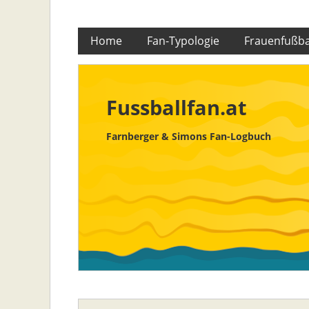
Skip
Home
Fan-Typologie
Frauenfußba
to
content
Fussballfan.at
Farnberger & Simons Fan-Logbuch