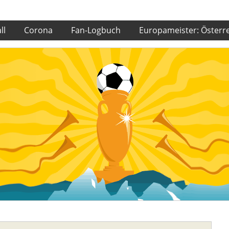
ll
Corona
Fan-Logbuch
Europameister: Österr