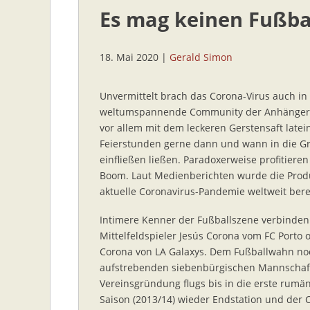
Es mag keinen Fußba
18. Mai 2020
|
Gerald Simon
Unvermittelt brach das Corona-Virus auch in 
weltumspannende Community der Anhängeri
vor allem mit dem leckeren Gerstensaft late
Feierstunden gerne dann und wann in die G
einfließen ließen. Paradoxerweise profitiere
Boom. Laut Medienberichten wurde die Produ
aktuelle Coronavirus-Pandemie weltweit berei
Intimere Kenner der Fußballszene verbinde
Mittelfeldspieler Jesús Corona vom FC Porto
Corona von LA Galaxys. Dem Fußballwahn noch
aufstrebenden siebenbürgischen Mannschaft
Vereinsgründung flugs bis in die erste rumän
Saison (2013/14) wieder Endstation und der C