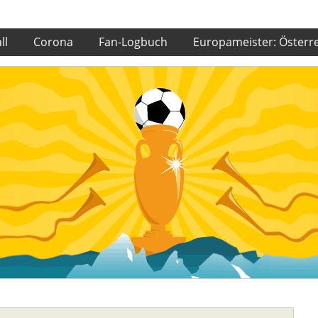
ll
Corona
Fan-Logbuch
Europameister: Österr