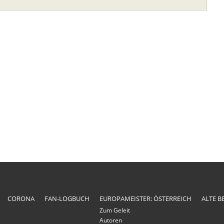
CORONA
FAN-LOGBUCH
EUROPAMEISTER: ÖSTERREICH
ALTE B
Zum Geleit
Autoren