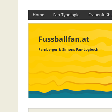
Skip
Home
Fan-Typologie
Frauenfußba
to
content
Fussballfan.at
Farnberger & Simons Fan-Logbuch