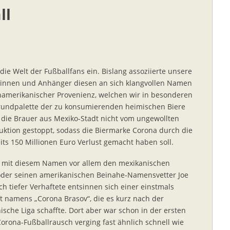
ll
die Welt der Fußballfans ein. Bislang assoziierte unsere
nnen und Anhänger diesen an sich klangvollen Namen
inamerikanischer Provenienz, welchen wir in besonderen
rundpalette der zu konsumierenden heimischen Biere
n die Brauer aus Mexiko-Stadt nicht vom ungewollten
ktion gestoppt, sodass die Biermarke Corona durch die
ts 150 Millionen Euro Verlust gemacht haben soll.
n mit diesem Namen vor allem den mexikanischen
 oder seinen amerikanischen Beinahe-Namensvetter Joe
 tiefer Verhaftete entsinnen sich einer einstmals
 namens „Corona Brasov“, die es kurz nach der
ische Liga schaffte. Dort aber war schon in der ersten
orona-Fußballrausch verging fast ähnlich schnell wie