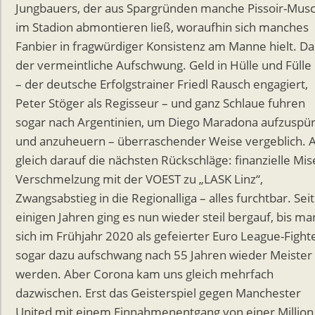
Jungbauers, der aus Spargründen manche Pissoir-Musc
im Stadion abmontieren ließ, woraufhin sich manches
Fanbier in fragwürdiger Konsistenz am Manne hielt. D
der vermeintliche Aufschwung. Geld in Hülle und Fülle
– der deutsche Erfolgstrainer Friedl Rausch engagiert,
Peter Stöger als Regisseur – und ganz Schlaue fuhren
sogar nach Argentinien, um Diego Maradona aufzuspü
und anzuheuern – überraschender Weise vergeblich. 
gleich darauf die nächsten Rückschläge: finanzielle Mis
Verschmelzung mit der VOEST zu „LASK Linz“,
Zwangsabstieg in die Regionalliga – alles furchtbar. Seit
einigen Jahren ging es nun wieder steil bergauf, bis ma
sich im Frühjahr 2020 als gefeierter Euro League-Fight
sogar dazu aufschwang nach 55 Jahren wieder Meister
werden. Aber Corona kam uns gleich mehrfach
dazwischen. Erst das Geisterspiel gegen Manchester
United mit einem Einnahmenentgang von einer Million