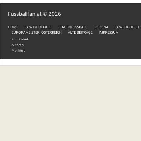
Fussballfan.at © 2026
HOME
FAN-TYPOLOGIE
FRAUENFUSSBALL
CORONA
FAN-LOGBUCH
EUROPAMEISTER: ÖSTERREICH
ALTE BEITRÄGE
IMPRESSUM
Zum Geleit
Autoren
Manifest