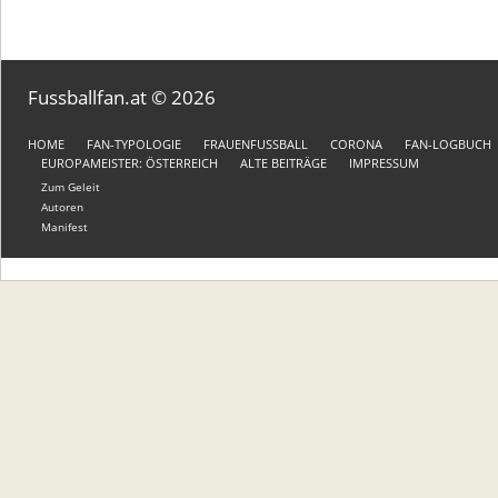
Fussballfan.at © 2026
HOME
FAN-TYPOLOGIE
FRAUENFUSSBALL
CORONA
FAN-LOGBUCH
EUROPAMEISTER: ÖSTERREICH
ALTE BEITRÄGE
IMPRESSUM
Zum Geleit
Autoren
Manifest