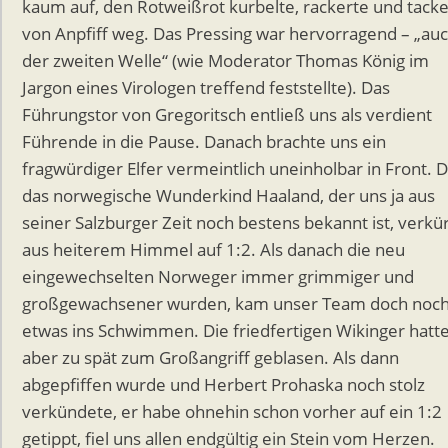
kaum auf, den Rotweißrot kurbelte, rackerte und tacke
von Anpfiff weg. Das Pressing war hervorragend – „auc
der zweiten Welle“ (wie Moderator Thomas König im
Jargon eines Virologen treffend feststellte). Das
Führungstor von Gregoritsch entließ uns als verdient
Führende in die Pause. Danach brachte uns ein
fragwürdiger Elfer vermeintlich uneinholbar in Front. 
das norwegische Wunderkind Haaland, der uns ja aus
seiner Salzburger Zeit noch bestens bekannt ist, verkü
aus heiterem Himmel auf 1:2. Als danach die neu
eingewechselten Norweger immer grimmiger und
großgewachsener wurden, kam unser Team doch noc
etwas ins Schwimmen. Die friedfertigen Wikinger hatt
aber zu spät zum Großangriff geblasen. Als dann
abgepfiffen wurde und Herbert Prohaska noch stolz
verkündete, er habe ohnehin schon vorher auf ein 1:2
getippt, fiel uns allen endgültig ein Stein vom Herzen.