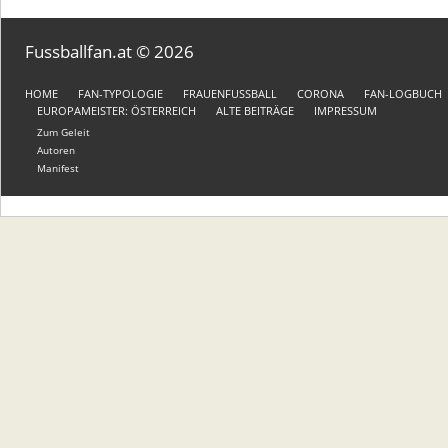
Fussballfan.at © 2026
HOME
FAN-TYPOLOGIE
FRAUENFUSSBALL
CORONA
FAN-LOGBUCH
EUROPAMEISTER: ÖSTERREICH
ALTE BEITRÄGE
IMPRESSUM
Zum Geleit
Autoren
Manifest