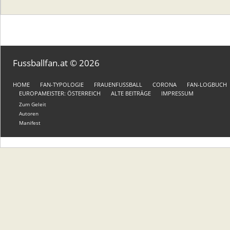
Fussballfan.at © 2026
HOME
FAN-TYPOLOGIE
FRAUENFUSSBALL
CORONA
FAN-LOGBUCH
EUROPAMEISTER: ÖSTERREICH
ALTE BEITRÄGE
IMPRESSUM
Zum Geleit
Autoren
Manifest