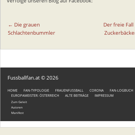
Verfolge unseren Blog auf Facebook:
Beitragsnavigation
← Die grauen
Der freie Fall
Schlachtenbummler
Zuckerbäcke
Fussballfan.at © 2026
HOME
FAN-TYPOLOGIE
FRAUENFUSSBALL
CORONA
FAN-LOGBUCH
EUROPAMEISTER: ÖSTERREICH
ALTE BEITRÄGE
IMPRESSUM
Zum Geleit
Autoren
Manifest