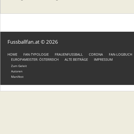
Fussballfan.at © 2026
HOME
FAN-TYPOLOGIE
FRAUENFUSSBALL
CORONA
FAN-LOGBUCH
EUROPAMEISTER: ÖSTERREICH
ALTE BEITRÄGE
IMPRESSUM
Zum Geleit
Autoren
Manifest